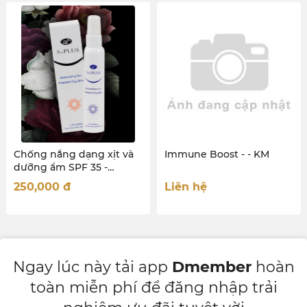
Chống nắng dạng xịt và
Immune Boost - - KM
dưỡng ẩm SPF 35 -
MOISTURIZING SUN
250,000
đ
Liên hệ
PROTECTION UV SPRAY
SPF 35 80ML
Ngay lúc này tải app
Dmember
hoàn
toàn miễn phí để đăng nhập trải