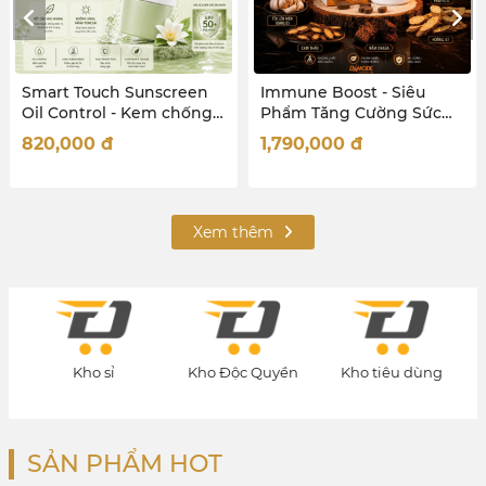
Immune Boost - Siêu
Micellar Water Oil Control
Phẩm Tăng Cường Sức
- Tẩy trang Da dầu, mụn,
Đề Kháng Toàn Diện
hỗn hợp
1,790,000
đ
714,000
đ
Xem thêm
Kho Độc Quyền
Kho tiêu dùng
Kho quà tặng
SẢN PHẨM HOT