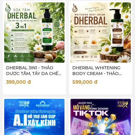
DHERBAL 3IN1 - THẢO
DHERBAL WHITENING
DƯỢC TẮM, TẨY DA CHẾT,
BODY CREAM - THẢO
NƯỚC HOA CHO NỮ
DƯỢC SÁNG DA CHỐNG
399,000
đ
599,000
đ
NẮNG TOÀN THÂN