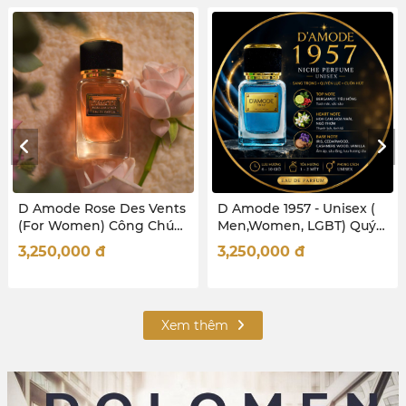
D Amode 1957 - Unisex (
D Amode Le Jour - Unisex
Men,Women, LGBT) Quý
(Men, Women, LGBT)
Ông thành đạt - Quý Cô
Chàng trai nhiệt huyết -
3,250,000
đ
3,250,000
đ
Quyền lực
Cô nàng cá tính
Xem thêm