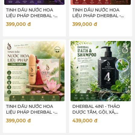
TINH DẦU NƯỚC HOA
TINH DẦU NƯỚC HOA
LIỆU PHÁP DHERBAL -
LIỆU PHÁP DHERBAL -
XOA DỊU
THƯ THÁI
399,000
đ
399,000
đ
TINH DẦU NƯỚC HOA
DHERBAL 4IN1 - THẢO
LIỆU PHÁP DHERBAL -
DƯỢC TẮM, GỘI, XẢ,
THƯ GIÃN
NƯỚC HOA CHO NAM
399,000
đ
439,000
đ