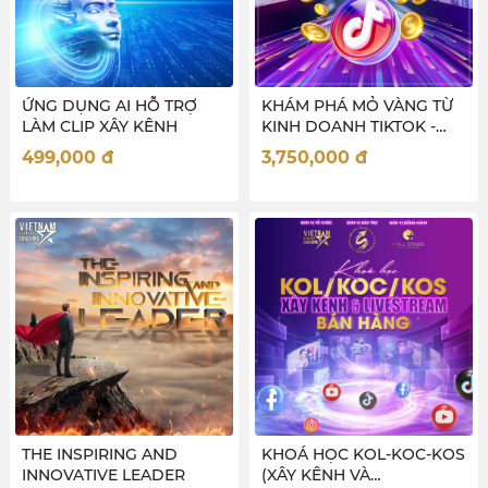
ỨNG DỤNG AI HỖ TRỢ
KHÁM PHÁ MỎ VÀNG TỪ
LÀM CLIP XÂY KÊNH
KINH DOANH TIKTOK -
new
499,000
đ
3,750,000
đ
THE INSPIRING AND
KHOÁ HỌC KOL-KOC-KOS
INNOVATIVE LEADER
(XÂY KÊNH VÀ