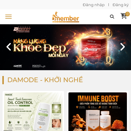
Đăng nhập
Đăng ký
0
DAMODE - KHỞI NGHỀ