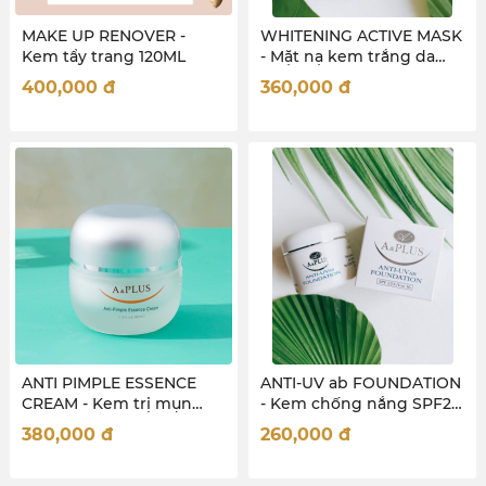
MAKE UP RENOVER -
WHITENING ACTIVE MASK
Kem tẩy trang 120ML
- Mặt nạ kem trắng da
120ml
400,000
đ
360,000
đ
ANTI PIMPLE ESSENCE
ANTI-UV ab FOUNDATION
CREAM - Kem trị mụn
- Kem chống nắng SPF25
30ml
30ml
380,000
đ
260,000
đ