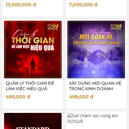
LIVESTREAM BÁN HÀNG)
13,000,000
đ
7,500,000
đ
QUẢN LÝ THỜI GIAN ĐỂ
XÂY DỰNG MỐI QUAN HỆ
LÀM VIỆC HIỆU QUẢ
TRONG KINH DOANH
499,000
đ
499,000
đ