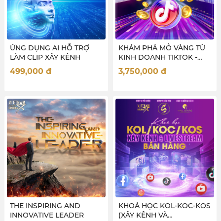
ỨNG DỤNG AI HỖ TRỢ
KHÁM PHÁ MỎ VÀNG TỪ
LÀM CLIP XÂY KÊNH
KINH DOANH TIKTOK -
new
499,000
đ
3,750,000
đ
THE INSPIRING AND
KHOÁ HỌC KOL-KOC-KOS
INNOVATIVE LEADER
(XÂY KÊNH VÀ