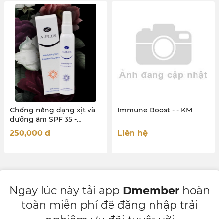
Chống nắng dạng xịt và
Immune Boost - - KM
dưỡng ẩm SPF 35 -
MOISTURIZING SUN
250,000
đ
Liên hệ
PROTECTION UV SPRAY
SPF 35 80ML
Ngay lúc này tải app
Dmember
hoàn
toàn miễn phí để đăng nhập trải