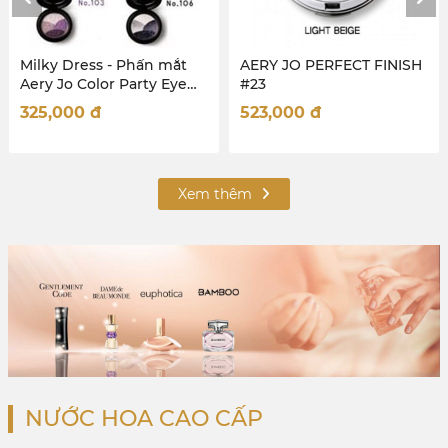
Phấn mắt
AERY JO PERFECT FINISH
Milky Dress - Ch
Party Eye
#23
môi Aery Jo Aut
02 Green
- #No12 - Choco
523,000
đ
303,000
đ
Xem thêm
NƯỚC HOA CAO CẤP