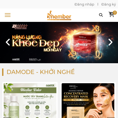
Đăng nhập
Đăng ký
0
DAMODE - KHỞI NGHỀ