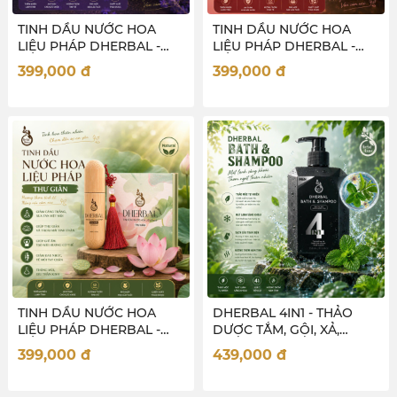
TINH DẦU NƯỚC HOA
TINH DẦU NƯỚC HOA
LIỆU PHÁP DHERBAL -
LIỆU PHÁP DHERBAL -
XOA DỊU
THƯ THÁI
399,000
đ
399,000
đ
TINH DẦU NƯỚC HOA
DHERBAL 4IN1 - THẢO
LIỆU PHÁP DHERBAL -
DƯỢC TẮM, GỘI, XẢ,
THƯ GIÃN
NƯỚC HOA CHO NAM
399,000
đ
439,000
đ