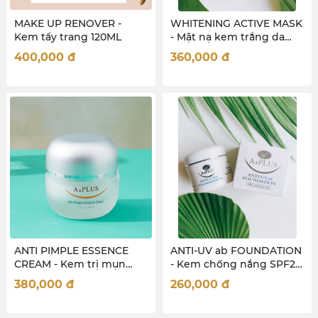
MAKE UP RENOVER -
WHITENING ACTIVE MASK
Kem tẩy trang 120ML
- Mặt nạ kem trắng da
120ml
400,000
đ
360,000
đ
ANTI PIMPLE ESSENCE
ANTI-UV ab FOUNDATION
CREAM - Kem trị mụn
- Kem chống nắng SPF25
30ml
30ml
380,000
đ
260,000
đ