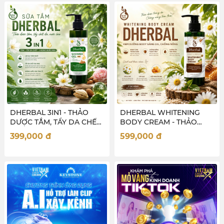
DHERBAL 3IN1 - THẢO
DHERBAL WHITENING
DƯỢC TẮM, TẨY DA CHẾT,
BODY CREAM - THẢO
NƯỚC HOA CHO NỮ
DƯỢC SÁNG DA CHỐNG
399,000
đ
599,000
đ
NẮNG TOÀN THÂN