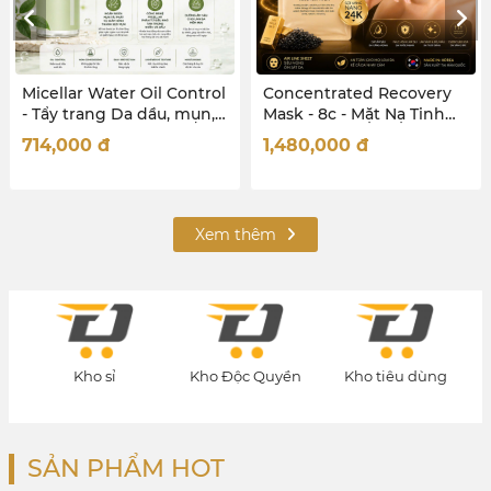
l Control
Concentrated Recovery
Smart Touch Sun
ầu, mụn,
Mask - 8c - Mặt Nạ Tinh
Oil Control - Ke
Chất Cô Đặc, Tái Sinh,
nắng Da dầu mụn
1,480,000
đ
820,000
đ
Phục Hồi da
hợp
Xem thêm
ho sỉ
Kho Độc Quyền
Kho tiêu dùng
Kho quà t
SẢN PHẨM HOT