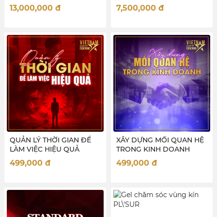
LIVESTREAM BÁN HÀNG)
13,000,000
đ
7,500,000
đ
QUẢN LÝ THỜI GIAN ĐỂ
XÂY DỰNG MỐI QUAN HỆ
LÀM VIỆC HIỆU QUẢ
TRONG KINH DOANH
499,000
đ
499,000
đ