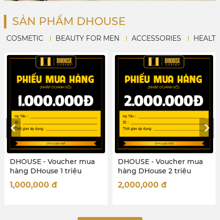
SẢN PHẨM DHOUSE
COSMETIC
BEAUTY FOR MEN
ACCESSORIES
HEALT
cher mua
DHOUSE - Voucher mua
DHOUSE - Vouc
 triệu
hàng DHouse 2 triệu
hàng DHouse 50
2,000,000
đ
50,000,000
đ