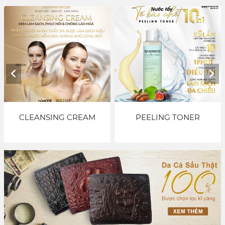
G CREAM
PEELING TONER
DMaxx Energ