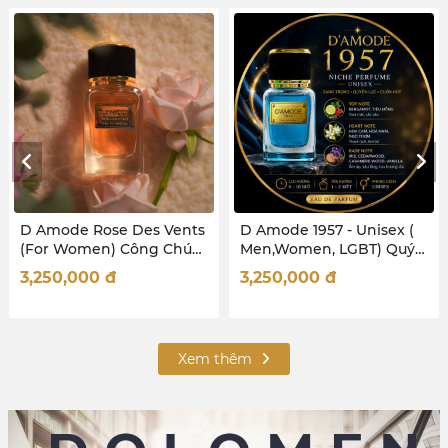
D Amode Rose Des Vents
D Amode 1957 - Unisex (
D
(For Women) Công Chúa
Men,Women, LGBT) Quý
(
Hoa Hồng
Ông thành đạt - Quý Cô
C
3,250,000
đ
3,250,000
đ
3
Quyền lực
C
Xem thêm