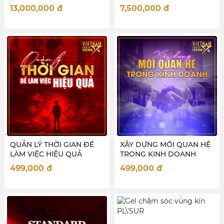
LIVESTREAM BÁN HÀNG)
13,000,000
đ
7,500,000
đ
QUẢN LÝ THỜI GIAN ĐỂ
XÂY DỰNG MỐI QUAN HỆ
LÀM VIỆC HIỆU QUẢ
TRONG KINH DOANH
499,000
đ
499,000
đ