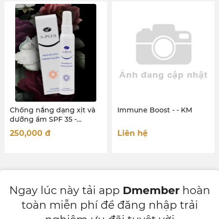
Chống nắng dạng xịt và
Immune Boost - - KM
dưỡng ẩm SPF 35 -
MOISTURIZING SUN
250,000
đ
Liên hệ
PROTECTION UV SPRAY
SPF 35 80ML
Ngay lúc này tải app
Dmember
hoàn
toàn miễn phí để đăng nhập trải