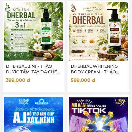
DHERBAL 3IN1 - THẢO
DHERBAL WHITENING
DƯỢC TẮM, TẨY DA CHẾT,
BODY CREAM - THẢO
NƯỚC HOA CHO NỮ
DƯỢC SÁNG DA CHỐNG
399,000
đ
599,000
đ
NẮNG TOÀN THÂN