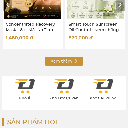
ncentrated Recovery
Smart Touch Sunscreen
Imm
sk - 8c - Mặt Nạ Tinh
Oil Control - Kem chống
Phẩ
ất Cô Đặc, Tái Sinh,
nắng Da dầu mụn hỗn
Đề 
480,000
đ
820,000
đ
1,
ục Hồi da
hợp
Xem thêm
Kho sỉ
Kho Độc Quyền
Kho tiêu dùng
K
SẢN PHẨM HOT