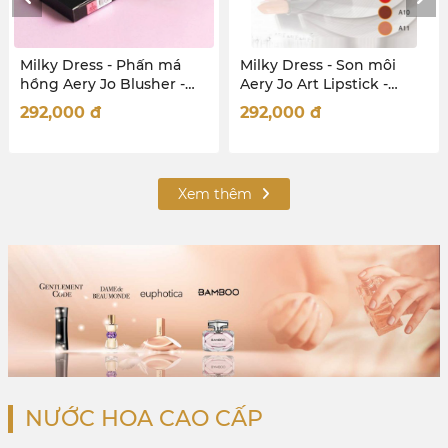
Milky Dress - Phấn má
Milky Dress - Son môi
M
hồng Aery Jo Blusher -
Aery Jo Art Lipstick -
n
No03 - san hô đậm
Milano- No 7
P
292,000
đ
292,000
đ
3
Xem thêm
NƯỚC HOA CAO CẤP