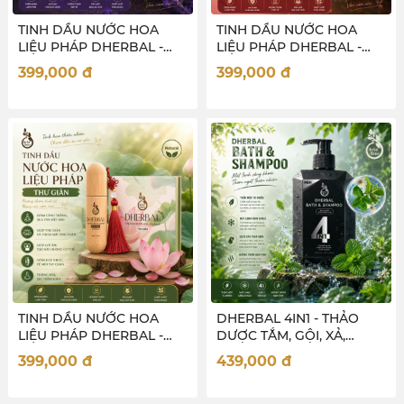
TINH DẦU NƯỚC HOA
TINH DẦU NƯỚC HOA
LIỆU PHÁP DHERBAL -
LIỆU PHÁP DHERBAL -
XOA DỊU
THƯ THÁI
399,000
đ
399,000
đ
TINH DẦU NƯỚC HOA
DHERBAL 4IN1 - THẢO
LIỆU PHÁP DHERBAL -
DƯỢC TẮM, GỘI, XẢ,
THƯ GIÃN
NƯỚC HOA CHO NAM
399,000
đ
439,000
đ