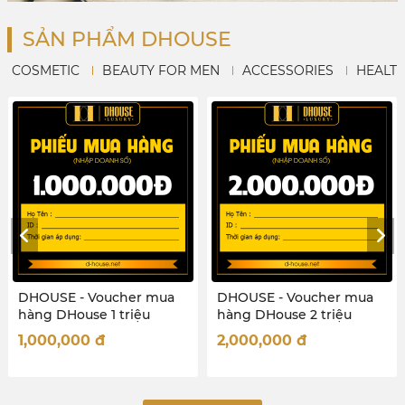
SẢN PHẨM DHOUSE
COSMETIC
BEAUTY FOR MEN
ACCESSORIES
HEALT
DHOUSE - Voucher mua
DHOUSE - Voucher mua
D
hàng DHouse 1 triệu
hàng DHouse 2 triệu
h
1,000,000
đ
2,000,000
đ
5