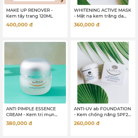
MAKE UP RENOVER -
WHITENING ACTIVE MASK
Kem tẩy trang 120ML
- Mặt nạ kem trắng da
120ml
400,000
đ
360,000
đ
ANTI PIMPLE ESSENCE
ANTI-UV ab FOUNDATION
CREAM - Kem trị mụn
- Kem chống nắng SPF25
30ml
30ml
380,000
đ
260,000
đ