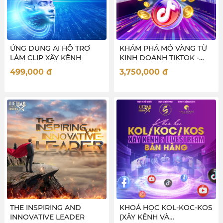
ỨNG DỤNG AI HỖ TRỢ
KHÁM PHÁ MỎ VÀNG TỪ
LÀM CLIP XÂY KÊNH
KINH DOANH TIKTOK -
new
499,000
đ
3,750,000
đ
THE INSPIRING AND
KHOÁ HỌC KOL-KOC-KOS
INNOVATIVE LEADER
(XÂY KÊNH VÀ