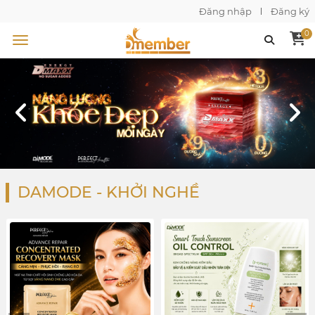
Đăng nhập
Đăng ký
0
DAMODE - KHỞI NGHỀ