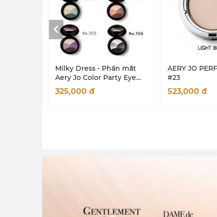
Milky Dress - Phấn mắt
AERY JO PERF
Aery Jo Color Party Eye
#23
Shadow #No 102 Green
325,000
đ
523,000
đ
Party