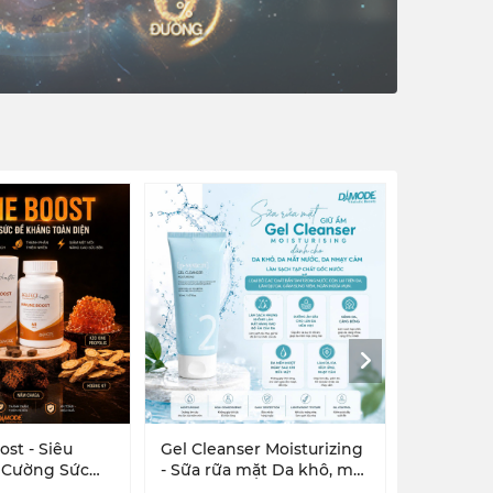
st - Siêu
Gel Cleanser Moisturizing
Brilliant Cell Mask
 Cường Sức
- Sữa rữa mặt Da khô, mất
Mặt Nạ T
oàn Diện
nước, nhạy cảm
Sáng Da,