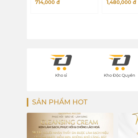
714,000
đ
1,480,000
đ
Phục Hồi da
Kho sỉ
Kho Độc Quyền
SẢN PHẨM HOT