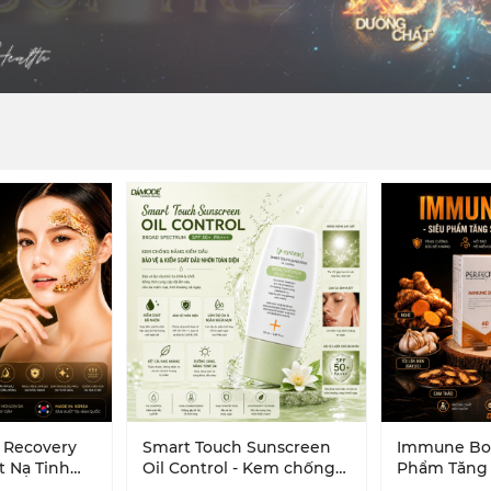
 Recovery
Smart Touch Sunscreen
Immune Boo
t Nạ Tinh
Oil Control - Kem chống
Phẩm Tăng
ái Sinh,
nắng Da dầu mụn hỗn
Đề Kháng T