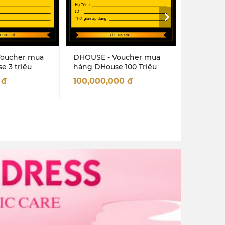
Voucher mua
DHOUSE - Voucher mua
DHOUSE -
e 3 triệu
hàng DHouse 100 Triệu
hàng DHo
0
đ
100,000,000
đ
4,000,0