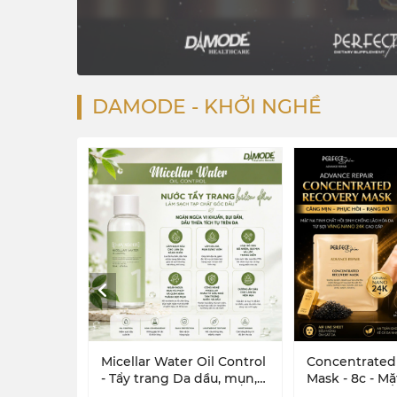
DAMODE - KHỞI NGHỀ
Micellar Water Oil Control
Concentrated
- Tẩy trang Da dầu, mụn,
Mask - 8c - Mặ
hỗn hợp
Chất Cô Đặc, T