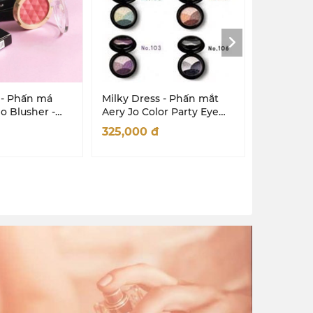
 - Phấn má
Milky Dress - Phấn mắt
Milky Dre
o Blusher -
Aery Jo Color Party Eye
hồng Aery
 (San hô)
Shadow #No 103 Purple
No03 - s
325,000
đ
292,000
Party