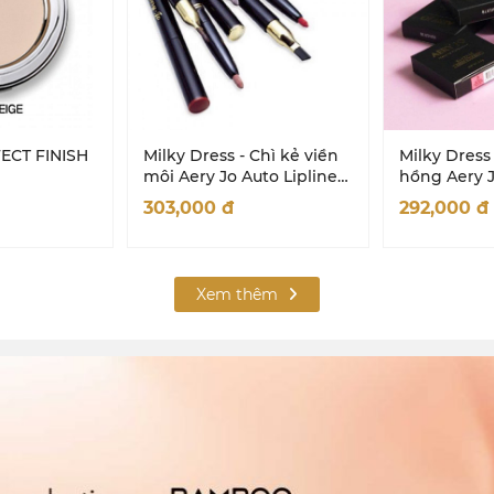
ECT FINISH
Milky Dress - Chì kẻ viền
Milky Dress
môi Aery Jo Auto Lipliner
hồng Aery J
- #No12 - Chocolate
Mango -No2
303,000
đ
292,000
đ
Xem thêm