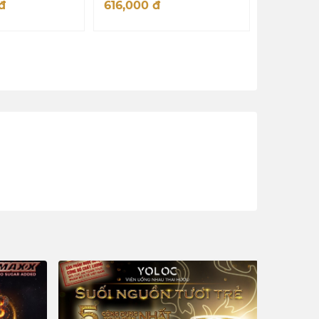
đ
616,000
đ
1,380,0