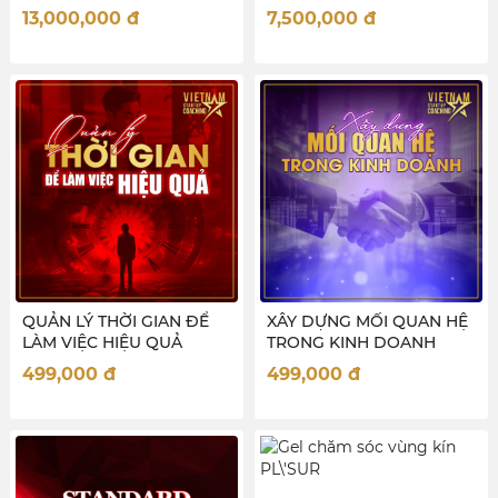
LIVESTREAM BÁN HÀNG)
13,000,000
đ
7,500,000
đ
QUẢN LÝ THỜI GIAN ĐỂ
XÂY DỰNG MỐI QUAN HỆ
LÀM VIỆC HIỆU QUẢ
TRONG KINH DOANH
499,000
đ
499,000
đ