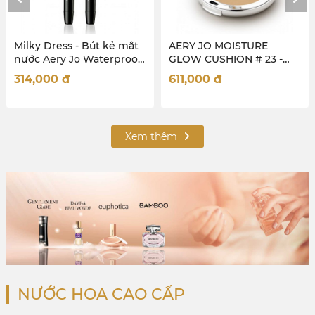
AERY JO MOISTURE
Milky Dress - Chì kẻ viền
GLOW CUSHION # 23 -
môi Aery Jo Auto Lipliner
(MÃ MỚI)
- #No11 - Earth Brown
611,000
đ
303,000
đ
Xem thêm
NƯỚC HOA CAO CẤP