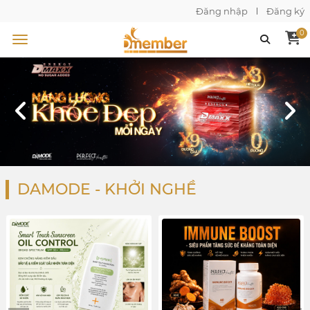
Đăng nhập
Đăng ký
0
DAMODE - KHỞI NGHỀ