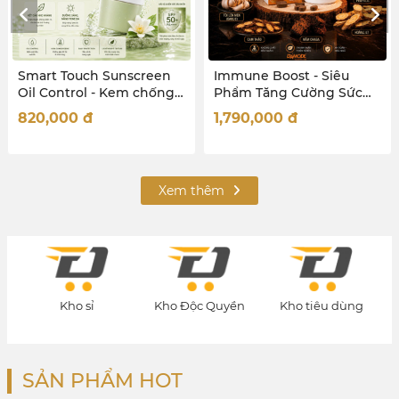
Immune Boost - Siêu
Micellar Water Oil Control
Phẩm Tăng Cường Sức
- Tẩy trang Da dầu, mụn,
Đề Kháng Toàn Diện
hỗn hợp
1,790,000
đ
714,000
đ
Xem thêm
Kho Độc Quyền
Kho tiêu dùng
Kho quà tặng
SẢN PHẨM HOT