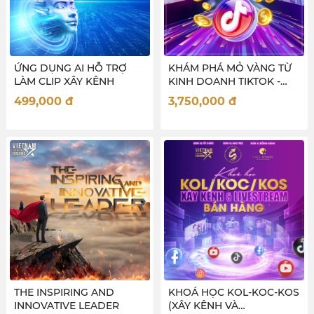
ỨNG DỤNG AI HỖ TRỢ
KHÁM PHÁ MỎ VÀNG TỪ
LÀM CLIP XÂY KÊNH
KINH DOANH TIKTOK -
new
499,000
đ
3,750,000
đ
THE INSPIRING AND
KHOÁ HỌC KOL-KOC-KOS
INNOVATIVE LEADER
(XÂY KÊNH VÀ