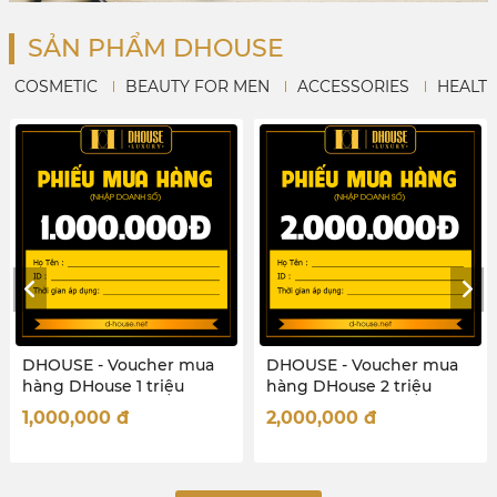
SẢN PHẨM DHOUSE
COSMETIC
BEAUTY FOR MEN
ACCESSORIES
HEALT
DHOUSE - Voucher mua
DHOUSE - Voucher mua
hàng DHouse 2 triệu
hàng DHouse 50 Triệu
2,000,000
đ
50,000,000
đ