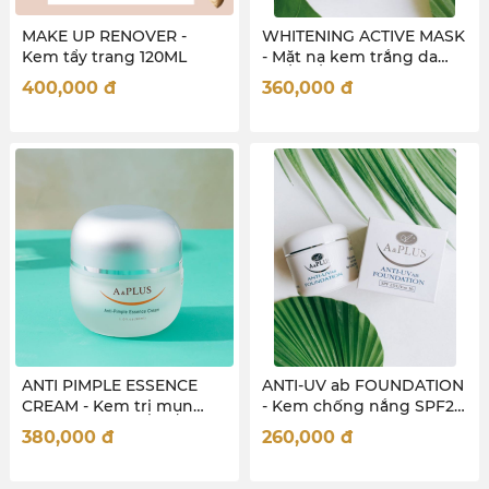
MAKE UP RENOVER -
WHITENING ACTIVE MASK
Kem tẩy trang 120ML
- Mặt nạ kem trắng da
120ml
400,000
đ
360,000
đ
ANTI PIMPLE ESSENCE
ANTI-UV ab FOUNDATION
CREAM - Kem trị mụn
- Kem chống nắng SPF25
30ml
30ml
380,000
đ
260,000
đ