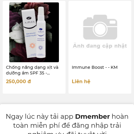
Chống nắng dạng xịt và
Immune Boost - - KM
dưỡng ẩm SPF 35 -
MOISTURIZING SUN
250,000
đ
Liên hệ
PROTECTION UV SPRAY
SPF 35 80ML
Ngay lúc này tải app
Dmember
hoàn
toàn miễn phí để đăng nhập trải