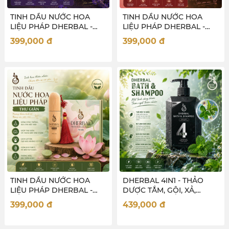
TINH DẦU NƯỚC HOA
TINH DẦU NƯỚC HOA
LIỆU PHÁP DHERBAL -
LIỆU PHÁP DHERBAL -
XOA DỊU
THƯ THÁI
399,000
đ
399,000
đ
TINH DẦU NƯỚC HOA
DHERBAL 4IN1 - THẢO
LIỆU PHÁP DHERBAL -
DƯỢC TẮM, GỘI, XẢ,
THƯ GIÃN
NƯỚC HOA CHO NAM
399,000
đ
439,000
đ