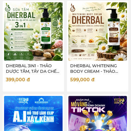
DHERBAL 3IN1 - THẢO
DHERBAL WHITENING
DƯỢC TẮM, TẨY DA CHẾT,
BODY CREAM - THẢO
NƯỚC HOA CHO NỮ
DƯỢC SÁNG DA CHỐNG
399,000
đ
599,000
đ
NẮNG TOÀN THÂN