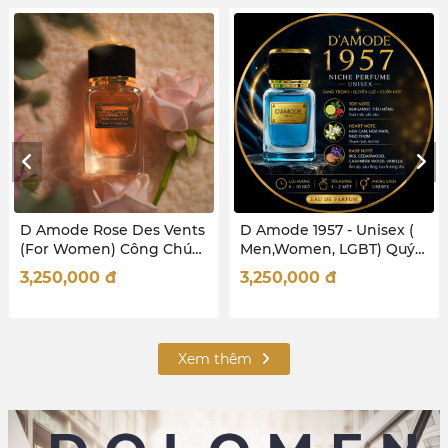
D Amode 1957 - Unisex (
D Amode Le Jour - Unisex
Men,Women, LGBT) Quý
(Men, Women, LGBT)
Ông thành đạt - Quý Cô
Chàng trai nhiệt huyết -
3,250,000
đ
3,250,000
đ
Quyền lực
Cô nàng cá tính
Xem thêm